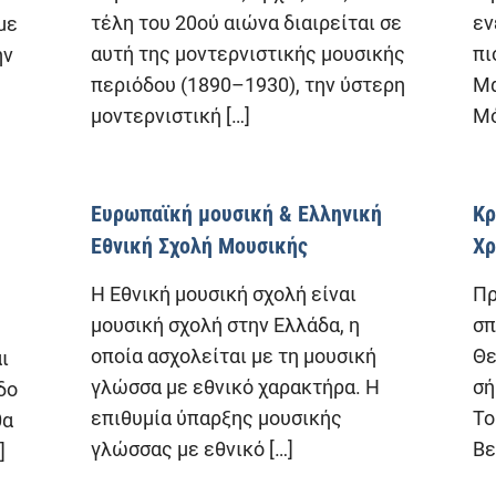
τέλη του 20ού αιώνα διαιρείται σε
εν
με
αυτή της μοντερνιστικής μουσικής
πι
ην
περιόδου (1890–1930), την ύστερη
Μα
μοντερνιστική
[…]
Μό
Ευρωπαϊκή μουσική & Ελληνική
Κρ
Εθνική Σχολή Μουσικής
Χρ
Η Εθνική μουσική σχολή είναι
Πρ
μουσική σχολή στην Ελλάδα, η
σπ
οποία ασχολείται με τη μουσική
Θε
ι
γλώσσα με εθνικό χαρακτήρα. Η
σή
δο
επιθυμία ύπαρξης μουσικής
Το
θα
γλώσσας με εθνικό
[…]
Βε
]